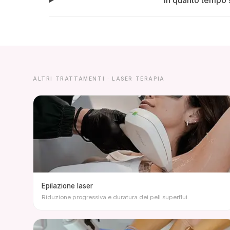
In quanto tempo s
ALTRI TRATTAMENTI · LASER TERAPIA
Epilazione laser
Riduzione progressiva e duratura dei peli superflui.