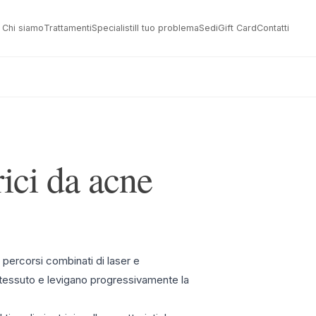
Chi siamo
Trattamenti
Specialisti
Il tuo problema
Sedi
Gift Card
Contatti
rici da acne
percorsi combinati di laser e
 tessuto e levigano progressivamente la