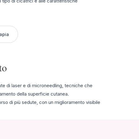
tipo di cicatrici e alle caratteristiche
apia
to
dute di laser e di microneedling, tecniche che
vamento della superficie cutanea.
orso di più sedute, con un miglioramento visibile