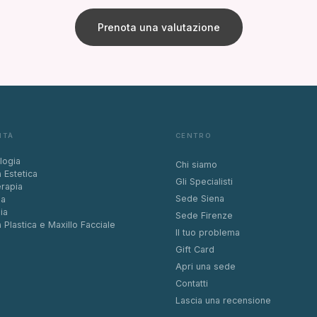
Prenota una valutazione
ITÀ
CENTRO
logia
Chi siamo
 Estetica
Gli Specialisti
rapia
Sede Siena
ia
ia
Sede Firenze
a Plastica e Maxillo Facciale
Il tuo problema
Gift Card
Apri una sede
Contatti
Lascia una recensione