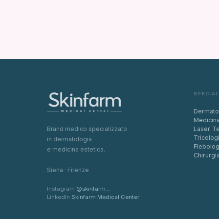
SPECIAL
Dermato
Medicina
Brand medico specializzato
Laser Te
Tricolog
in dermatologia
Flebolog
e medicina estetica.
Chirurgi
Siena · Firenze
Instagram
@skinfarm__
LinkedIn
Skinfarm Medical Center