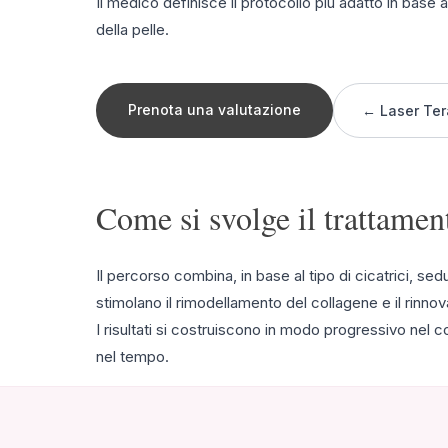
Il medico definisce il protocollo più adatto in base al 
della pelle.
Prenota una valutazione
← Laser Ter
Come si svolge il trattamen
Il percorso combina, in base al tipo di cicatrici, se
stimolano il rimodellamento del collagene e il rinno
I risultati si costruiscono in modo progressivo nel c
nel tempo.