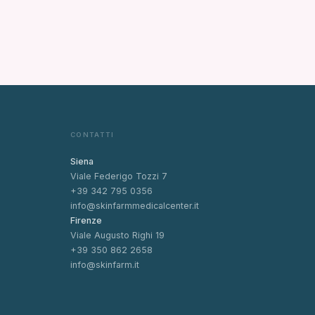
CONTATTI
Siena
Viale Federigo Tozzi 7
+39 342 795 0356
info@skinfarmmedicalcenter.it
Firenze
Viale Augusto Righi 19
+39 350 862 2658
info@skinfarm.it