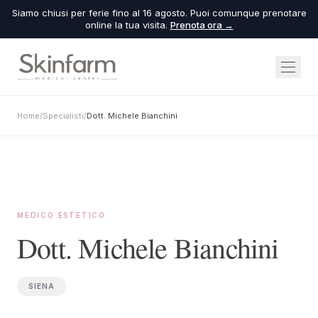
Siamo chiusi per ferie fino al 16 agosto. Puoi comunque prenotare
online la tua visita.
Prenota ora →
Home
/
Specialisti
/
Dott. Michele Bianchini
MEDICO ESTETICO
Dott. Michele Bianchini
SIENA