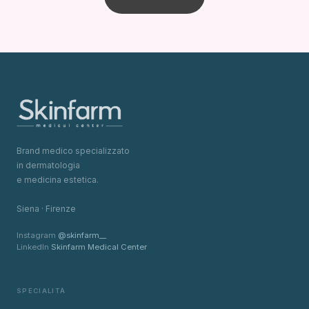
Brand medico specializzato
in dermatologia
e medicina estetica.
Siena · Firenze
Instagram
@skinfarm__
LinkedIn
Skinfarm Medical Center
SPECIALITÀ