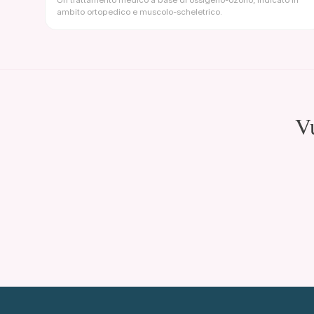
Un trattamento medico a base di ossigeno-ozono, indicato in
ambito ortopedico e muscolo-scheletrico.
Vu