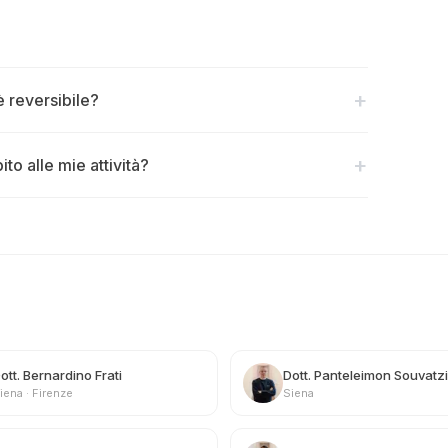
+
 è reversibile?
+
to alle mie attività?
ott. Bernardino Frati
Dott. Panteleimon Souvatzi
iena · Firenze
Siena