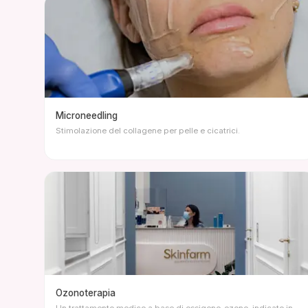
Microneedling
Stimolazione del collagene per pelle e cicatrici.
Ozonoterapia