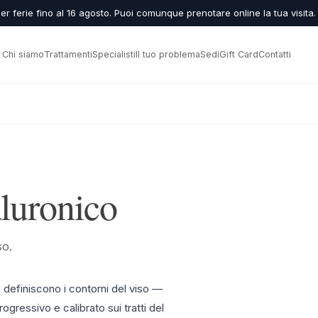
er ferie fino al 16 agosto. Puoi comunque prenotare online la tua visita.
Chi siamo
Trattamenti
Specialisti
Il tuo problema
Sedi
Gift Card
Contatti
aluronico
so.
 e definiscono i contorni del viso —
gressivo e calibrato sui tratti del