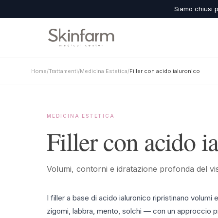
Siamo chiusi p
Home
/
Trattamenti
/
Medicina Estetica
/
Filler con acido ialuronico
MEDICINA ESTETICA
Filler con acido i
Volumi, contorni e idratazione profonda del vi
I filler a base di acido ialuronico ripristinano volumi
zigomi, labbra, mento, solchi — con un approccio pro