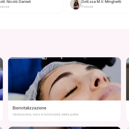
ott. Nicolò Danieli
Dott.ssa M.V. Minghetti
irenze
Firenze
Biorivitalizzazione
Idratazione, tono e luminosità della pelle.