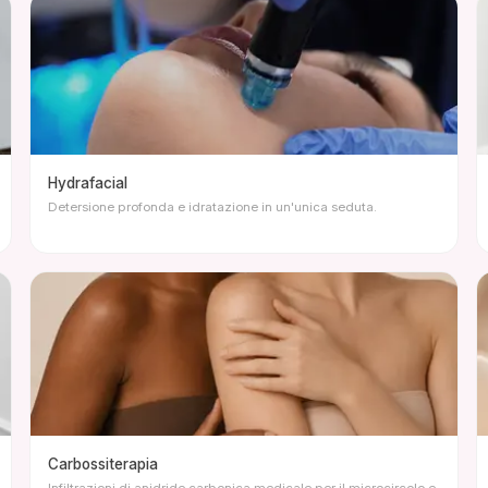
Hydrafacial
Detersione profonda e idratazione in un'unica seduta.
Carbossiterapia